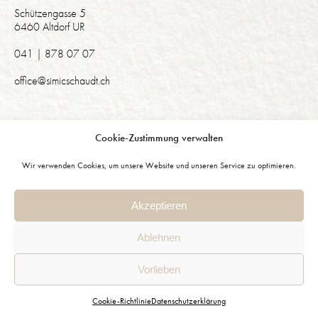
Schützengasse 5
6460 Altdorf UR
041 | 878 07 07
office@simicschaudt.ch
Simić Schaudt Architekten AG
dipl. Arch. MA FHZ SIA
Cookie-Zustimmung verwalten
Schützengasse 5
6460 Altdorf UR
Wir verwenden Cookies, um unsere Website und unseren Service zu optimieren.
041 | 878 07 07
office@simicschaudt.ch
Akzeptieren
Impressum
Ablehnen
Datenschutz
Instagram
Vorlieben
Cookie-Richtlinie
Datenschutzerklärung