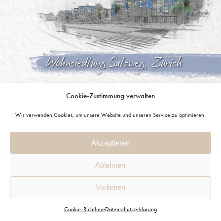
Wohnsiedlung Salzweg, Zürich
Cookie-Zustimmung verwalten
Wir verwenden Cookies, um unsere Website und unseren Service zu optimieren.
Akzeptieren
Simić Schaudt Architekten AG
Ablehnen
dipl. Arch. MA FHZ SIA
Fassadensanierung Breite Süd, Küssnacht am 
Vorlieben
Schützengasse 5
6460 Altdorf UR
Cookie-Richtlinie
Datenschutzerklärung
041 | 878 07 07